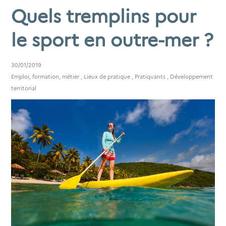
Quels tremplins pour
le sport en outre-mer ?
30/01/2019
Emploi, formation, métier
,
Lieux de pratique
,
Pratiquants
,
Développement
territorial