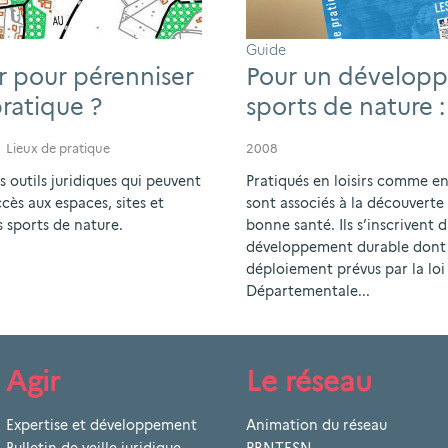
Guide
er pour pérenniser
Pour un développ
pratique ?
sports de nature :
Lieux de pratique
2008
s outils juridiques qui peuvent
Pratiqués en loisirs comme en
cès aux espaces, sites et
sont associés à la découverte
es sports de nature.
bonne santé. Ils s’inscrivent 
développement durable dont de
déploiement prévus par la lo
Départementale...
Agir
Le réseau
Expertise et développement
Animation du réseau