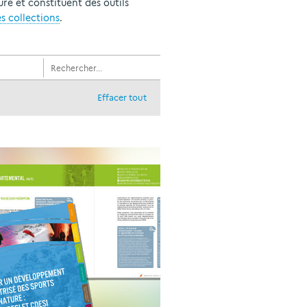
re et constituent des outils
es collections
.
Effacer tout