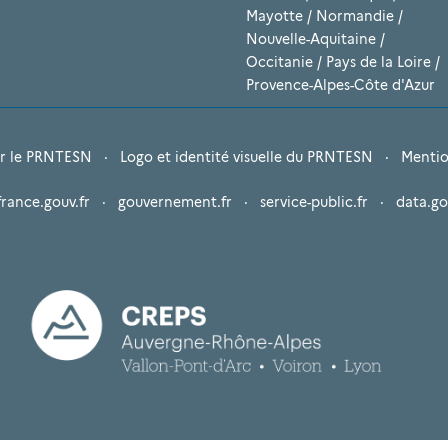
Mayotte
/
Normandie
/
Nouvelle-Aquitaine
/
Occitanie
/
Pays de la Loire
/
Provence-Alpes-Côte d'Azur
r le PRNTESN
·
Logo et identité visuelle du PRNTESN
·
Mentio
france.gouv.fr
·
gouvernement.fr
·
service-public.fr
·
data.go