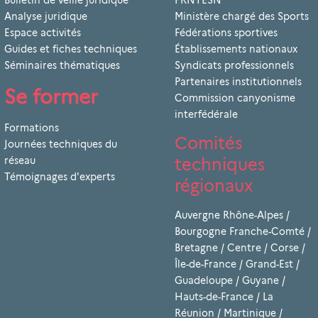
Bulletin de veille juridique
PRNTESN
Analyse juridique
Ministère chargé des Sports
Espace activités
Fédérations sportives
Guides et fiches techniques
Établissements nationaux
Séminaires thématiques
Syndicats professionnels
Partenaires institutionnels
Se former
Commission canyonisme
interfédérale
Formations
Comités
Journées techniques du
techniques
réseau
Témoignages d'experts
régionaux
Auvergne Rhône-Alpes
/
Bourgogne Franche-Comté
/
Bretagne
/
Centre
/
Corse
/
Île-de-France
/
Grand-Est
/
Guadeloupe
/
Guyane
/
Hauts-de-France
/
La
Réunion
/
Martinique
/