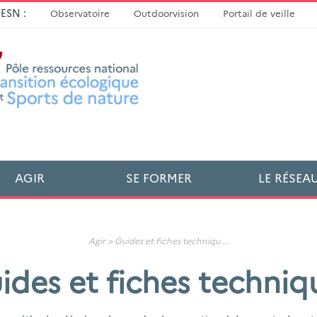
TESN :
Observatoire
Outdoorvision
Portail de veille
AGIR
SE FORMER
LE RÉSEA
Agir >
Guides et fiches techniqu
...
ides et fiches techniq