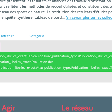
oire présentent les résultats et analyses des travaux d'observat
s reflètent les méthodes de recueil utilisées et constituent des ou
éseau des sports de nature. La restitution des résultats d'études 
s, enquête, synthèse, tableau de bord...
(en savoir plus sur les colle
Territoire
Catégorie
on_libelles_exact,Tableau de bord,publication_typesPublication_libelles_e
ation_libelles_exact,Évaluation des
lication_libelles_exact,Atlas,publication_typesPublication_libelles_exact,
Agir
Le réseau