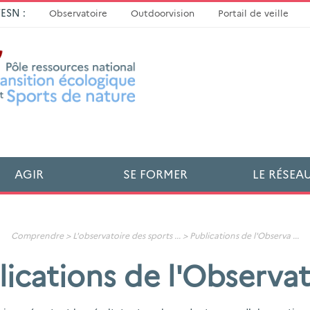
TESN :
Observatoire
Outdoorvision
Portail de veille
AGIR
SE FORMER
LE RÉSEA
Comprendre >
L'observatoire des sports
... >
Publications de l'Observa
...
lications de l'Observat