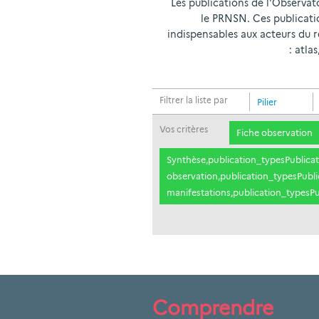
Les publications de l'Observat
le PRNSN. Ces publication
indispensables aux acteurs du r
: atla
Filtrer la liste par
Pilier
Vos critères
Fiche observation
Synthèse,publication_typesPublicati
observation,publication_typesPublic
manifestations,publication_typesPub
Comprendre