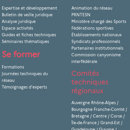
Expertise et développement
Animation du réseau
Bulletin de veille juridique
PRNTESN
Analyse juridique
Ministère chargé des Sports
Espace activités
Fédérations sportives
Guides et fiches techniques
Établissements nationaux
Séminaires thématiques
Syndicats professionnels
Partenaires institutionnels
Se former
Commission canyonisme
interfédérale
Formations
Comités
Journées techniques du
techniques
réseau
Témoignages d'experts
régionaux
Auvergne Rhône-Alpes
/
Bourgogne Franche-Comté
/
Bretagne
/
Centre
/
Corse
/
Île-de-France
/
Grand-Est
/
Guadeloupe
/
Guyane
/