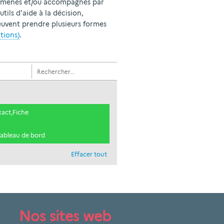
ion menés et/ou accompagnés par
tils d'aide à la décision,
peuvent prendre plusieurs formes
ctions)
.
xact,Fiche
Tableau de bord
Effacer tout
Nos sites web