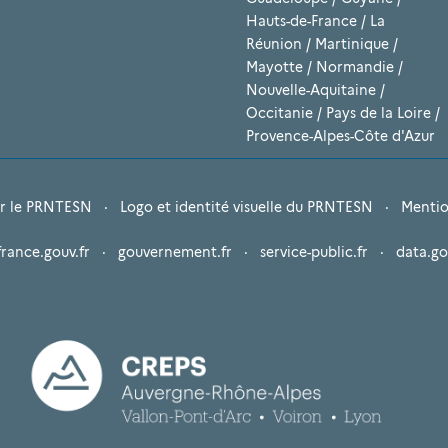
Hauts-de-France
/
La
Réunion
/
Martinique
/
Mayotte
/
Normandie
/
Nouvelle-Aquitaine
/
Occitanie
/
Pays de la Loire
/
Provence-Alpes-Côte d'Azur
r le PRNTESN
·
Logo et identité visuelle du PRNTESN
·
Mentio
france.gouv.fr
·
gouvernement.fr
·
service-public.fr
·
data.go