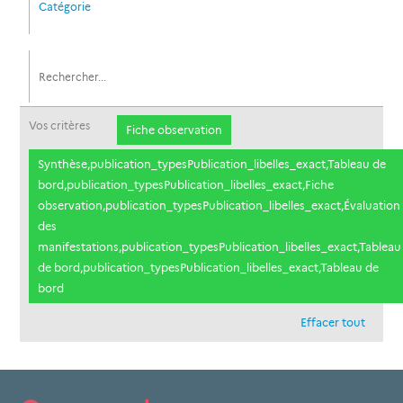
Catégorie
Vos critères
Fiche observation
Synthèse,publication_typesPublication_libelles_exact,Tableau de
bord,publication_typesPublication_libelles_exact,Fiche
observation,publication_typesPublication_libelles_exact,Évaluation
des
manifestations,publication_typesPublication_libelles_exact,Tableau
de bord,publication_typesPublication_libelles_exact,Tableau de
bord
Effacer tout