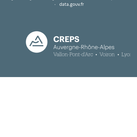
·
data.gouv.fr