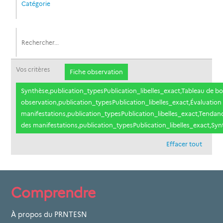
Catégorie
Vos critères
Fiche observation
Synthèse,publication_typesPublication_libelles_exact,Tableau de bo
observation,publication_typesPublication_libelles_exact,Évaluation
manifestations,publication_typesPublication_libelles_exact,Tendanc
des manifestations,publication_typesPublication_libelles_exact,Syn
Effacer tout
Comprendre
À propos du PRNTESN