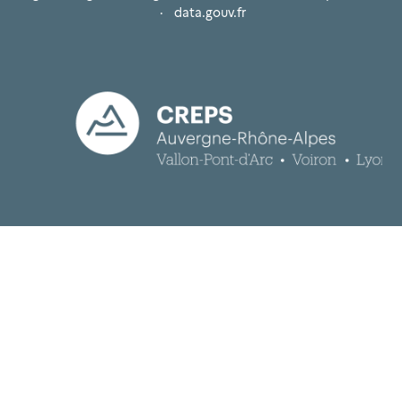
·
data.gouv.fr