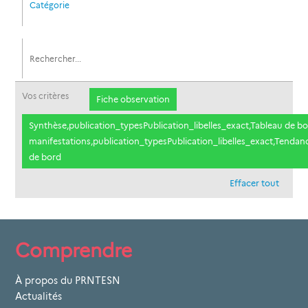
Catégorie
Vos critères
Fiche observation
Synthèse,publication_typesPublication_libelles_exact,Tableau de bo
manifestations,publication_typesPublication_libelles_exact,Tendanc
de bord
Effacer tout
Comprendre
À propos du PRNTESN
Actualités