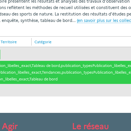
oire présentent les résultats et analyses des travaux d'observat
s reflètent les méthodes de recueil utilisées et constituent des ou
éseau des sports de nature. La restitution des résultats d'études 
s, enquête, synthèse, tableau de bord...
(en savoir plus sur les colle
Territoire
Catégorie
on_libelles_exact,Tableau de bord,publication_typesPublication_libelles_e
lication_libelles_exact,Tendances,publication_typesPublication_libelles_e
on_libelles_exact,Tableau de bord
Agir
Le réseau