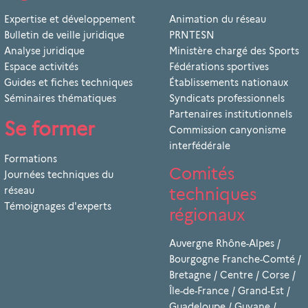
Expertise et développement
Animation du réseau
Bulletin de veille juridique
PRNTESN
Analyse juridique
Ministère chargé des Sports
Espace activités
Fédérations sportives
Guides et fiches techniques
Établissements nationaux
Séminaires thématiques
Syndicats professionnels
Partenaires institutionnels
Se former
Commission canyonisme
interfédérale
Formations
Comités
Journées techniques du
techniques
réseau
Témoignages d'experts
régionaux
Auvergne Rhône-Alpes
/
Bourgogne Franche-Comté
/
Bretagne
/
Centre
/
Corse
/
Île-de-France
/
Grand-Est
/
Guadeloupe
/
Guyane
/