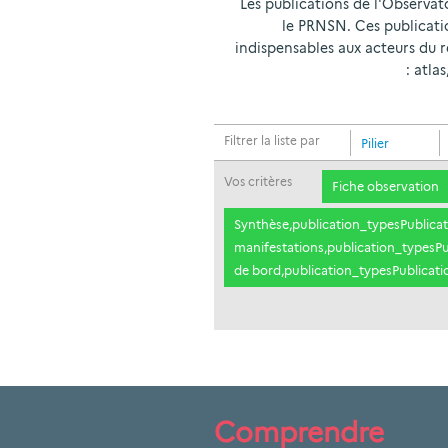
Les publications de l'Observat
le PRNSN. Ces publication
indispensables aux acteurs du r
: atla
Filtrer la liste par
Pilier
Vos critères
Fiche observation
Synthèse,publication_typesPublicati
manifestations,publication_typesPub
de bord,publication_typesPublicati
Comprendre