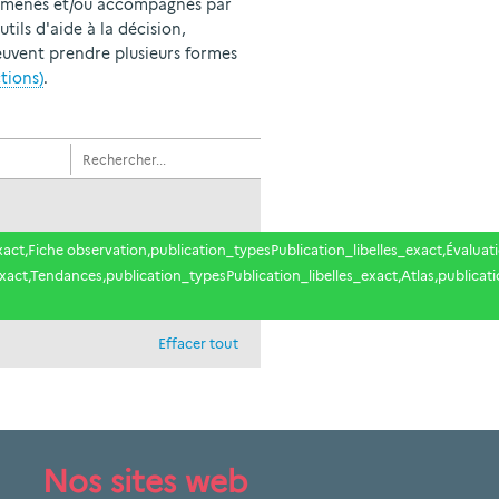
ion menés et/ou accompagnés par
tils d'aide à la décision,
peuvent prendre plusieurs formes
ctions)
.
xact,Fiche observation,publication_typesPublication_libelles_exact,Évaluat
xact,Tendances,publication_typesPublication_libelles_exact,Atlas,publicati
Effacer tout
Nos sites web