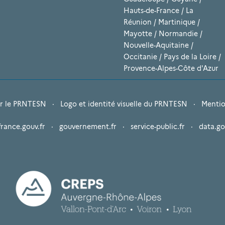
Hauts-de-France
/
La
Réunion
/
Martinique
/
Mayotte
/
Normandie
/
Nouvelle-Aquitaine
/
Occitanie
/
Pays de la Loire
/
Provence-Alpes-Côte d'Azur
r le PRNTESN
·
Logo et identité visuelle du PRNTESN
·
Mentio
france.gouv.fr
·
gouvernement.fr
·
service-public.fr
·
data.go