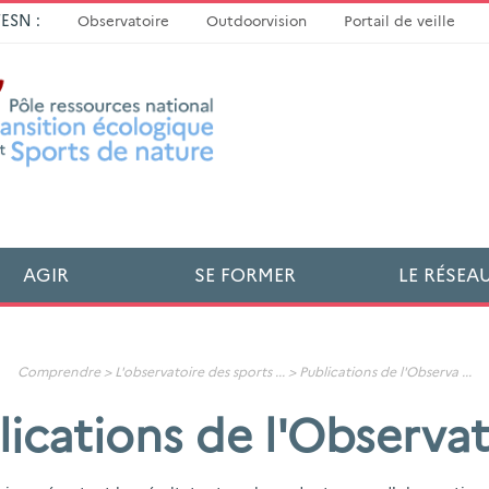
TESN :
Observatoire
Outdoorvision
Portail de veille
AGIR
SE FORMER
LE RÉSEA
Comprendre >
L'observatoire des sports
... >
Publications de l'Observa
...
lications de l'Observat