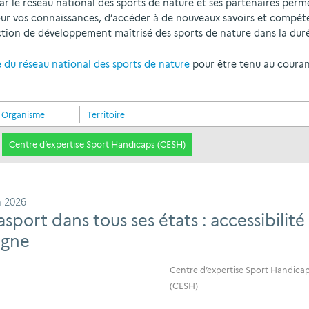
r le réseau national des sports de nature et ses partenaires perme
our vos connaissances, d’accéder à de nouveaux savoirs et compéten
tion de développement maîtrisé des sports de nature dans la dur
re du réseau national des sports de nature
pour être tenu au courant
Organisme
Territoire
Centre d’expertise Sport Handicaps (CESH)
in 2026
asport dans tous ses états : accessibilité
gne
Centre d’expertise Sport Handica
(CESH)