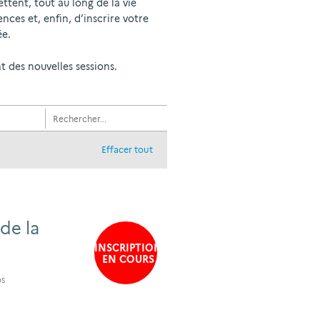
ttent, tout au long de la vie
ces et, enfin, d’inscrire votre
ée.
 des nouvelles sessions.
Effacer tout
 de la
INSCRIPTION
EN COURS
ps