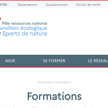
TESN :
Observatoire
Outdoorvision
Portail de veille
AGIR
SE FORMER
LE RÉSEA
Se former >
Formations
Formations