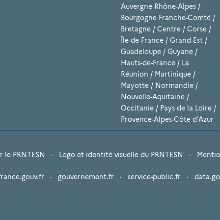
Auvergne Rhône-Alpes
/
Bourgogne Franche-Comté
/
Bretagne
/
Centre
/
Corse
/
Île-de-France
/
Grand-Est
/
Guadeloupe
/
Guyane
/
Hauts-de-France
/
La
Réunion
/
Martinique
/
Mayotte
/
Normandie
/
Nouvelle-Aquitaine
/
Occitanie
/
Pays de la Loire
/
Provence-Alpes-Côte d'Azur
r le PRNTESN
·
Logo et identité visuelle du PRNTESN
·
Mentio
france.gouv.fr
·
gouvernement.fr
·
service-public.fr
·
data.go