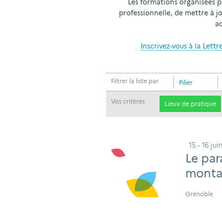
Les formations organisées pa
professionnelle, de mettre à j
ac
Inscrivez-vous à la Lett
Filtrer la liste par
Pilier
Vos critères
Lieux de pratique
15 - 16 ju
Le par
monta
Grenoble