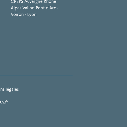
CREPS Auvergne-Rhône-
Alpes Vallon Pont d'Arc ·
Voiron · Lyon
ns légales
uv.fr