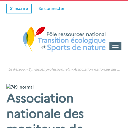
S'inscrire
Se connecter
Toggle
naviga
Le Réseau >
Syndicats professionnels
>
Association nationale des
...
Association
nationale des