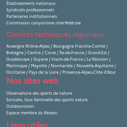
Établissements nationaux
Syndicats professionnels
Partenaires institutionnels
Commission canyonisme interfédérale
Comités techniques régionaux
Auvergne Rhône-Alpes
/
Bourgogne Franche-Comté
/
Bretagne
/
Centre
/
Corse
/
Île-de-France
/
Grand-Est
/
Guadeloupe
/
Guyane
/
Hauts-de-France
/
La Réunion
/
Martinique
/
Mayotte
/
Normandie
/
Nouvelle-Aquitaine
/
Occitanie
/
Pays de la Loire
/
Provence-Alpes-Côte d'Azur
Nos sites web
Observatoire des sports de nature
Suricate, tous Sentinelle des sports nature
Outdoorvision
Espace membre du Réseau
Liens utiles