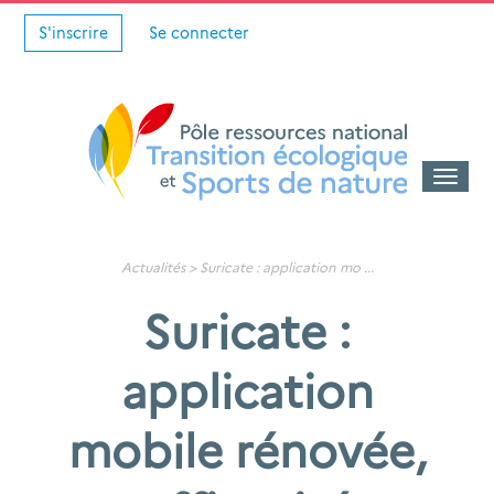
S'inscrire
Se connecter
Toggle
naviga
Actualités
>
Suricate : application mo
...
Suricate :
application
mobile rénovée,