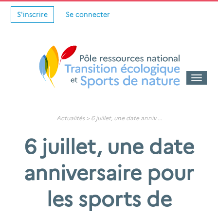
S'inscrire
Se connecter
Toggle
naviga
Actualités
>
6 juillet, une date anniv
...
6 juillet, une date
anniversaire pour
les sports de