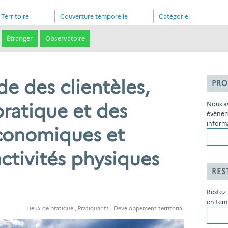
Territoire
Couverture temporelle
Catégorie
Étranger
Observatoire
e des clientèles,
PRO
pratique et des
Nous a
évènem
inform
conomiques et
activités physiques
RES
Restez 
en temp
Lieux de pratique
,
Pratiquants
,
Développement territorial