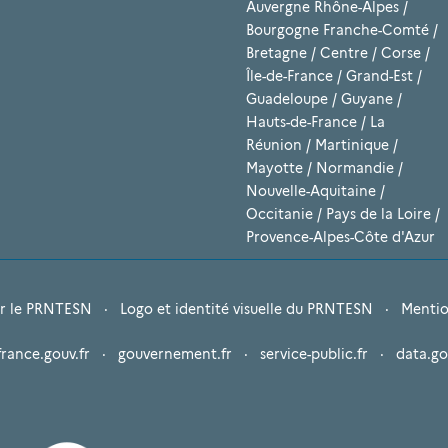
Auvergne Rhône-Alpes
/
Bourgogne Franche-Comté
/
Bretagne
/
Centre
/
Corse
/
Île-de-France
/
Grand-Est
/
Guadeloupe
/
Guyane
/
Hauts-de-France
/
La
Réunion
/
Martinique
/
Mayotte
/
Normandie
/
Nouvelle-Aquitaine
/
Occitanie
/
Pays de la Loire
/
Provence-Alpes-Côte d'Azur
r le PRNTESN
·
Logo et identité visuelle du PRNTESN
·
Mentio
france.gouv.fr
·
gouvernement.fr
·
service-public.fr
·
data.go