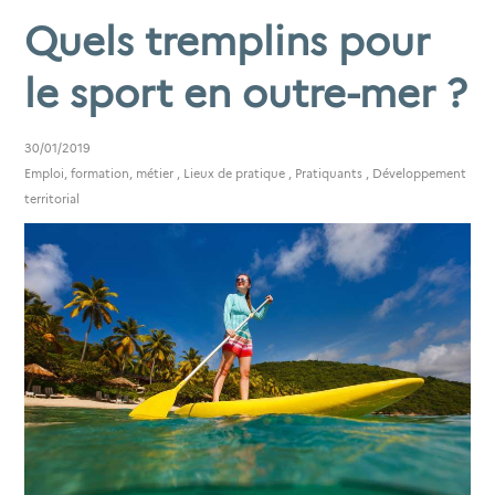
Quels tremplins pour
le sport en outre-mer ?
30/01/2019
Emploi, formation, métier
,
Lieux de pratique
,
Pratiquants
,
Développement
territorial