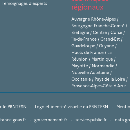
Témoignages d'experts
régionaux
Auvergne Rhône-Alpes
/
Bourgogne Franche-Comté
/
Bretagne
/
Centre
/
Corse
/
Île-de-France
/
Grand-Est
/
Guadeloupe
/
Guyane
/
Hauts-de-France
/
La
Réunion
/
Martinique
/
Mayotte
/
Normandie
/
Nouvelle-Aquitaine
/
Occitanie
/
Pays de la Loire
/
Provence-Alpes-Côte d'Azur
r le PRNTESN
·
Logo et identité visuelle du PRNTESN
·
Mentio
france.gouv.fr
·
gouvernement.fr
·
service-public.fr
·
data.go