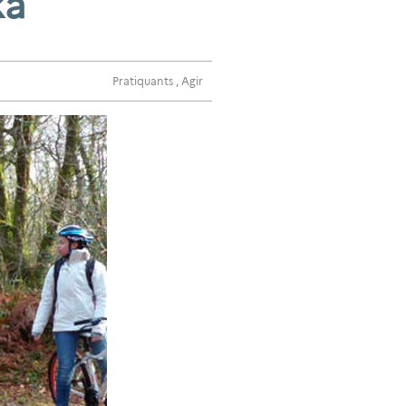
ka
Pratiquants
,
Agir