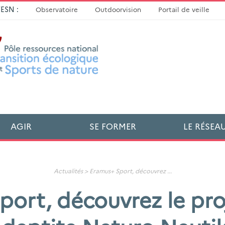
TESN :
Observatoire
Outdoorvision
Portail de veille
AGIR
SE FORMER
LE RÉSEA
Actualités
>
Eramus+ Sport, découvrez
...
port, découvrez le pro