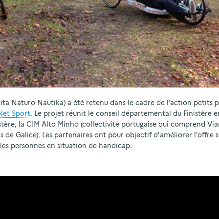
ta Naturo Nautika) a été retenu dans le cadre de l’action petits p
let Sport
. Le projet réunit le conseil départemental du Finistère e
tère, la CIM Alto Minho (collectivité portugaise qui comprend Via
s de Galice). Les partenaires ont pour objectif d'améliorer l’offre 
 les personnes en situation de handicap.