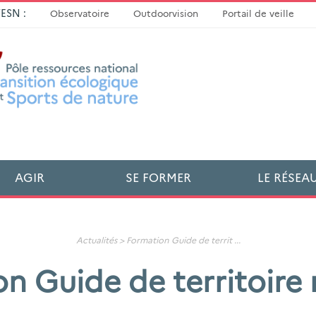
TESN :
Observatoire
Outdoorvision
Portail de veille
AGIR
SE FORMER
LE RÉSEA
Actualités
>
Formation Guide de territ
...
n Guide de territoire