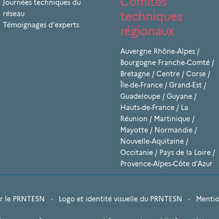
Comités
Journées techniques du
techniques
réseau
Témoignages d'experts
régionaux
Auvergne Rhône-Alpes
/
Bourgogne Franche-Comté
/
Bretagne
/
Centre
/
Corse
/
Île-de-France
/
Grand-Est
/
Guadeloupe
/
Guyane
/
Hauts-de-France
/
La
Réunion
/
Martinique
/
Mayotte
/
Normandie
/
Nouvelle-Aquitaine
/
Occitanie
/
Pays de la Loire
/
Provence-Alpes-Côte d'Azur
r le PRNTESN
·
Logo et identité visuelle du PRNTESN
·
Mentio