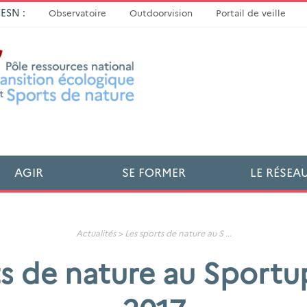
TESN :
Observatoire
Outdoorvision
Portail de veille
AGIR
SE FORMER
LE RÉSEA
Actualités
>
Les sports de nature au S
...
ts de nature au Sport