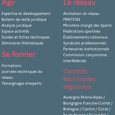
Agir
Le réseau
Expertise et développement
Animation du réseau
Bulletin de veille juridique
PRNTESN
Analyse juridique
Ministère chargé des Sports
Espace activités
Fédérations sportives
Guides et fiches techniques
Établissements nationaux
Séminaires thématiques
Syndicats professionnels
Partenaires institutionnels
Se former
Commission canyonisme
interfédérale
Formations
Comités
Journées techniques du
techniques
réseau
Témoignages d'experts
régionaux
Auvergne Rhône-Alpes
/
Bourgogne Franche-Comté
/
Bretagne
/
Centre
/
Corse
/
Île-de-France
/
Grand-Est
/