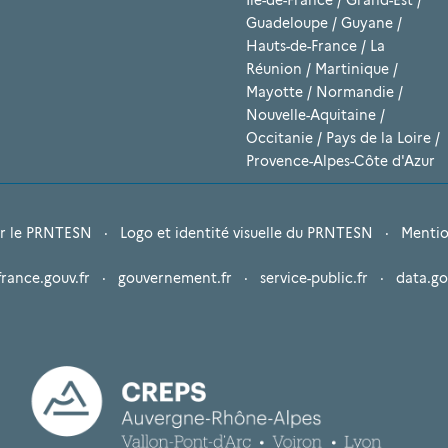
Guadeloupe
/
Guyane
/
Hauts-de-France
/
La
Réunion
/
Martinique
/
Mayotte
/
Normandie
/
Nouvelle-Aquitaine
/
Occitanie
/
Pays de la Loire
/
Provence-Alpes-Côte d'Azur
r le PRNTESN
·
Logo et identité visuelle du PRNTESN
·
Mentio
france.gouv.fr
·
gouvernement.fr
·
service-public.fr
·
data.go