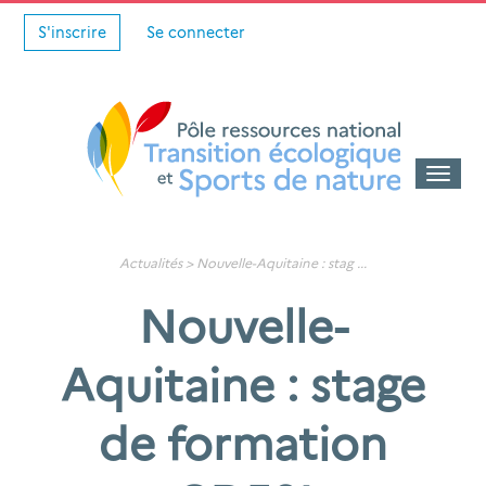
S'inscrire
Se connecter
Toggle
naviga
Actualités
>
Nouvelle-Aquitaine : stag
...
Nouvelle-
Aquitaine : stage
de formation