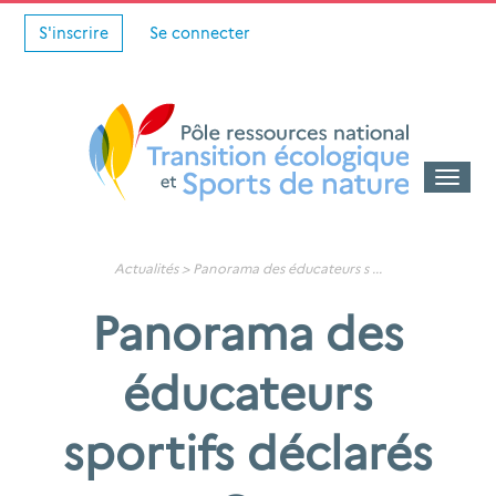
S'inscrire
Se connecter
Toggle
naviga
Actualités
>
Panorama des éducateurs s
...
Panorama des
éducateurs
sportifs déclarés