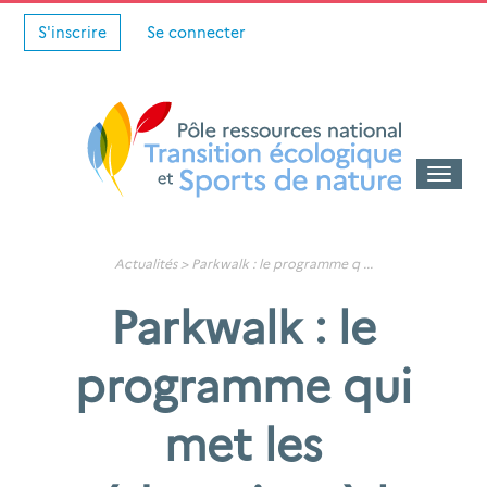
S'inscrire
Se connecter
Toggle
naviga
Actualités
>
Parkwalk : le programme q
...
Parkwalk : le
programme qui
met les