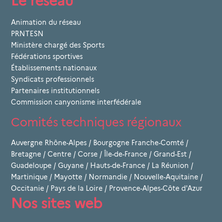
Le réseau
Animation du réseau
PRNTESN
Ministère chargé des Sports
Fédérations sportives
Établissements nationaux
Syndicats professionnels
Partenaires institutionnels
Commission canyonisme interfédérale
Comités techniques régionaux
Auvergne Rhône-Alpes
/
Bourgogne Franche-Comté
/
Bretagne
/
Centre
/
Corse
/
Île-de-France
/
Grand-Est
/
Guadeloupe
/
Guyane
/
Hauts-de-France
/
La Réunion
/
Martinique
/
Mayotte
/
Normandie
/
Nouvelle-Aquitaine
/
Occitanie
/
Pays de la Loire
/
Provence-Alpes-Côte d'Azur
Nos sites web