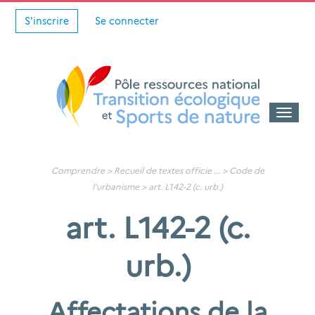
S'inscrire
Se connecter
Toggle
naviga
Comprendre >
Recueil de textes officie
... >
Code de
l'urbanisme
>
art. L142-2 (c. urb.)
art. L142-2 (c.
urb.)
Affectations de la