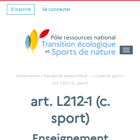
S'inscrire
Se connecter
Toggle
naviga
Comprendre >
Recueil de textes officie
... >
Code du sport
>
art. L212-1 (c. sport)
art. L212-1 (c.
sport)
Enseignement