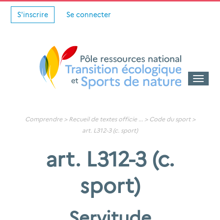
S'inscrire
Se connecter
Toggle
naviga
Comprendre >
Recueil de textes officie
... >
Code du sport
>
art. L312-3 (c. sport)
art. L312-3 (c.
sport)
Servitude