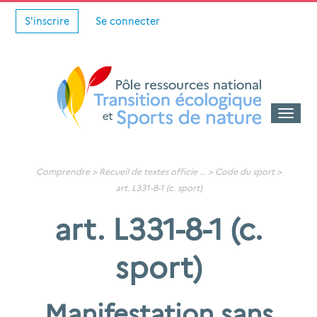
S'inscrire
Se connecter
Toggle
naviga
Comprendre >
Recueil de textes officie
... >
Code du sport
>
art. L331-8-1 (c. sport)
art. L331-8-1 (c.
sport)
Manifestation sans