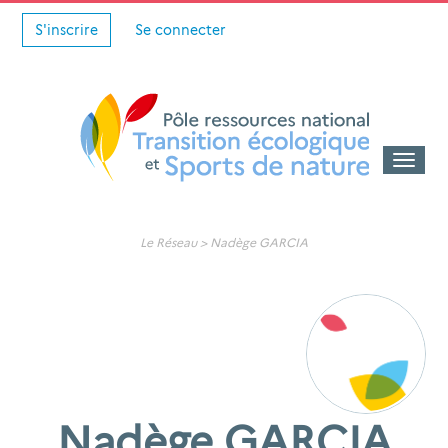
S'inscrire
Se connecter
Toggle
naviga
Le Réseau >
Nadège GARCIA
Nadège GARCIA