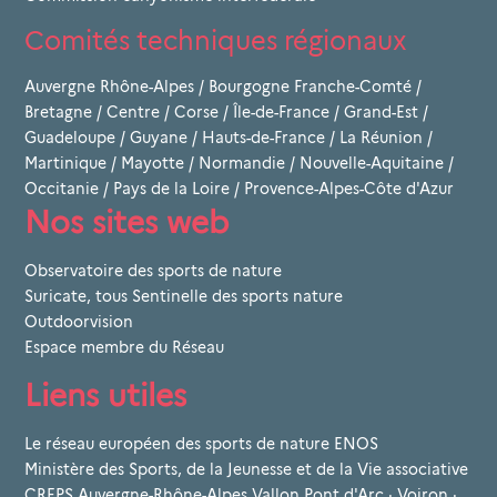
Comités techniques régionaux
Auvergne Rhône-Alpes
/
Bourgogne Franche-Comté
/
Bretagne
/
Centre
/
Corse
/
Île-de-France
/
Grand-Est
/
Guadeloupe
/
Guyane
/
Hauts-de-France
/
La Réunion
/
Martinique
/
Mayotte
/
Normandie
/
Nouvelle-Aquitaine
/
Occitanie
/
Pays de la Loire
/
Provence-Alpes-Côte d'Azur
Nos sites web
Observatoire des sports de nature
Suricate, tous Sentinelle des sports nature
Outdoorvision
Espace membre du Réseau
Liens utiles
Le réseau européen des sports de nature ENOS
Ministère des Sports, de la Jeunesse et de la Vie associative
CREPS Auvergne-Rhône-Alpes Vallon Pont d'Arc · Voiron ·