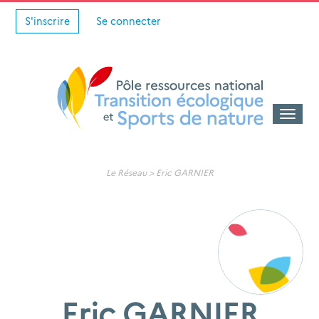
S'inscrire
Se connecter
Toggle
naviga
Le Réseau >
Eric GARNIER
Eric GARNIER