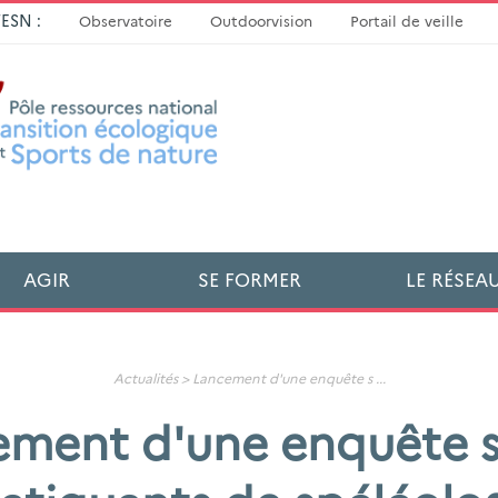
TESN :
Observatoire
Outdoorvision
Portail de veille
AGIR
SE FORMER
LE RÉSEA
Actualités
>
Lancement d'une enquête s
...
ment d'une enquête s