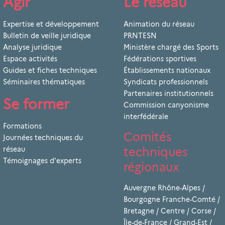
Agir
Le réseau
Expertise et développement
Animation du réseau
Bulletin de veille juridique
PRNTESN
Analyse juridique
Ministère chargé des Sports
Espace activités
Fédérations sportives
Guides et fiches techniques
Établissements nationaux
Séminaires thématiques
Syndicats professionnels
Partenaires institutionnels
Se former
Commission canyonisme
interfédérale
Formations
Comités
Journées techniques du
techniques
réseau
Témoignages d'experts
régionaux
Auvergne Rhône-Alpes
/
Bourgogne Franche-Comté
/
Bretagne
/
Centre
/
Corse
/
Île-de-France
/
Grand-Est
/