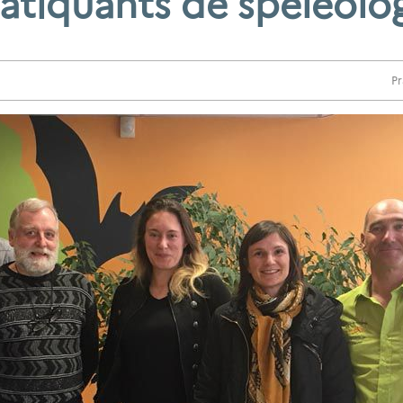
atiquants de spéléolo
Pr