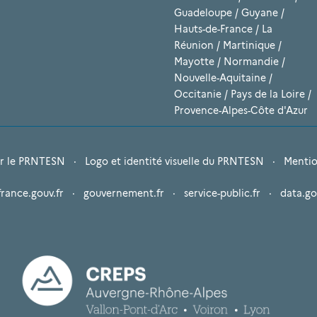
Guadeloupe
/
Guyane
/
Hauts-de-France
/
La
Réunion
/
Martinique
/
Mayotte
/
Normandie
/
Nouvelle-Aquitaine
/
Occitanie
/
Pays de la Loire
/
Provence-Alpes-Côte d'Azur
r le PRNTESN
·
Logo et identité visuelle du PRNTESN
·
Mentio
france.gouv.fr
·
gouvernement.fr
·
service-public.fr
·
data.go