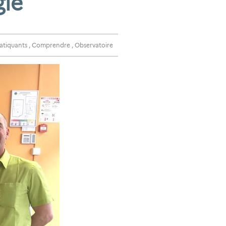
gie
atiquants
,
Comprendre
,
Observatoire