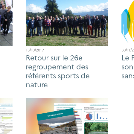
13/10/2017
30/11/
Retour sur le 26e
Le 
regroupement des
son
référents sports de
san
nature