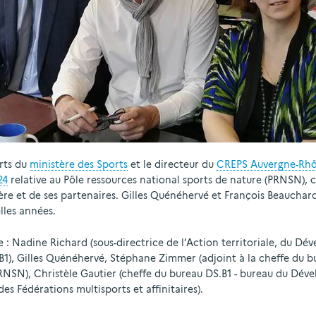
orts du
ministère des Sports
et le directeur du
CREPS Auvergne-Rhôn
24
relative au Pôle ressources national sports de nature (PRNSN), c
tère et de ses partenaires. Gilles Quénéhervé et François Beauchar
lles années.
: Nadine Richard (sous-directrice de l’Action territoriale, du Dé
B1), Gilles Quénéhervé, Stéphane Zimmer (adjoint à la cheffe du b
PRNSN), Christèle Gautier (cheffe du bureau DS.B1 - bureau du Dé
des Fédérations multisports et affinitaires).