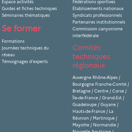
Espace activités
Fédérations sportives
Guides et fiches techniques
Établissements nationaux
Séminaires thématiques
Syndicats professionnels
Partenaires institutionnels
Se former
Commission canyonisme
interfédérale
Formations
Comités
Journées techniques du
techniques
réseau
Témoignages d'experts
régionaux
Auvergne Rhône-Alpes
/
Bourgogne Franche-Comté
/
Bretagne
/
Centre
/
Corse
/
Île-de-France
/
Grand-Est
/
Guadeloupe
/
Guyane
/
Hauts-de-France
/
La
Réunion
/
Martinique
/
Mayotte
/
Normandie
/
Nouvelle-Aquitaine
/