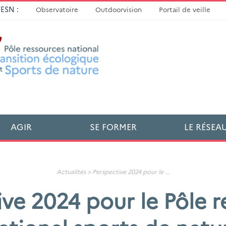
TESN :
Observatoire
Outdoorvision
Portail de veille
AGIR
SE FORMER
LE RÉSEA
Actualités
>
Perspective 2024 pour le
...
ive 2024 pour le Pôle r