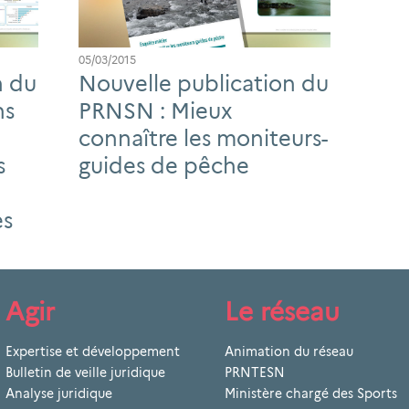
05/03/2015
n du
Nouvelle publication du
ns
PRNSN : Mieux
connaître les moniteurs-
s
guides de pêche
es
Agir
Le réseau
Expertise et développement
Animation du réseau
Bulletin de veille juridique
PRNTESN
Analyse juridique
Ministère chargé des Sports