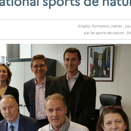
ational sports de natu
Emploi, formation, métier
,
Lie
par les sports de nature
,
Dé