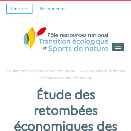
S'inscrire
Se connecter
Toggle
naviga
Comprendre >
L'observatoire des sports
... >
Publications de l'Observa
... >
Étude des retombées écono
...
Étude des
retombées
économiques des