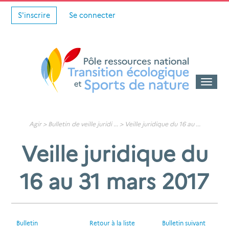
S'inscrire
Se connecter
Toggle
naviga
Agir >
Bulletin de veille juridi
... >
Veille juridique du 16 au
...
Veille juridique du
16 au 31 mars 2017
Bulletin
Retour à la liste
Bulletin suivant