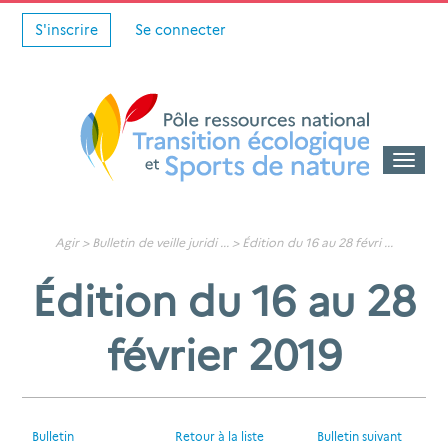
S'inscrire
Se connecter
Toggle
naviga
Agir >
Bulletin de veille juridi
... >
Édition du 16 au 28 févri
...
Édition du 16 au 28
février 2019
Bulletin
Retour à la liste
Bulletin suivant