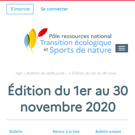
S'inscrire
Se connecter
Toggle
naviga
Agir >
Bulletin de veille juridi
... >
Édition du 1er au 30 nove
...
Édition du 1er au 30
novembre 2020
Bulletin
Retour à la liste
Bulletin suivant