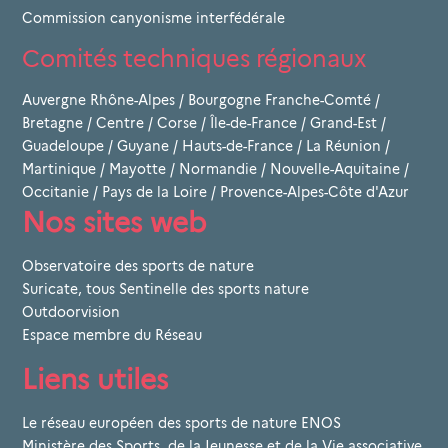
Commission canyonisme interfédérale
Comités techniques régionaux
Auvergne Rhône-Alpes
/
Bourgogne Franche-Comté
/
Bretagne
/
Centre
/
Corse
/
Île-de-France
/
Grand-Est
/
Guadeloupe
/
Guyane
/
Hauts-de-France
/
La Réunion
/
Martinique
/
Mayotte
/
Normandie
/
Nouvelle-Aquitaine
/
Occitanie
/
Pays de la Loire
/
Provence-Alpes-Côte d'Azur
Nos sites web
Observatoire des sports de nature
Suricate, tous Sentinelle des sports nature
Outdoorvision
Espace membre du Réseau
Liens utiles
Le réseau européen des sports de nature ENOS
Ministère des Sports, de la Jeunesse et de la Vie associative