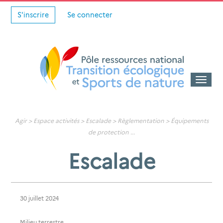
S'inscrire
Se connecter
Toggle
naviga
Agir >
Espace activités
>
Escalade
> Règlementation >
Équipements
de protection
...
Escalade
30 juillet 2024
Milieu terrestre