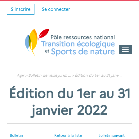
S'inscrire
Se connecter
Toggle
naviga
Agir >
Bulletin de veille juridi
... >
Édition du 1er au 31 janv
...
Édition du 1er au 31
janvier 2022
Bulletin
Retour à la liste
Bulletin suivant