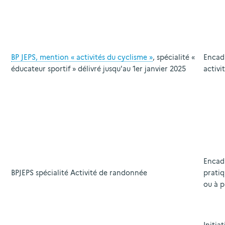
BP JEPS, mention « activités du cyclisme »
, spécialité «
Encad
éducateur sportif » délivré jusqu'au 1er janvier 2025
activi
Encadr
BPJEPS spécialité Activité de randonnée
prati
ou à p