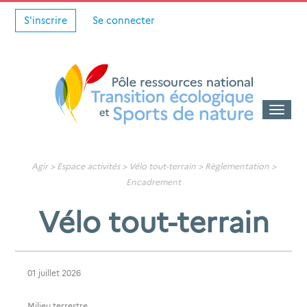
S'inscrire
Se connecter
Toggle
naviga
Agir >
Espace activités
>
Vélo tout-terrain
> Règlementation >
Encadrement
Vélo tout-terrain
01 juillet 2026
Milieu terrestre