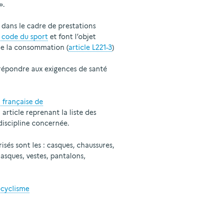
».
és dans le cadre de prestations
u code du sport
et font l’objet
de la consommation (
article L221-3
)
répondre aux exigences de santé
 française de
rticle reprenant la liste des
discipline concernée.
sés sont les : casques, chaussures,
masques, vestes, pantalons,
ocyclisme