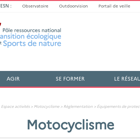
TESN :
Observatoire
Outdoorvision
Portail de veille
AGIR
SE FORMER
LE RÉSEA
>
Espace activités
>
Motocyclisme
> Règlementation >
Équipements de protec
Motocyclisme