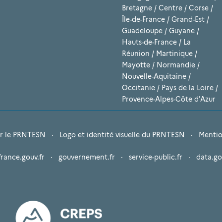
Bretagne
/
Centre
/
Corse
/
Île-de-France
/
Grand-Est
/
Guadeloupe
/
Guyane
/
Hauts-de-France
/
La
Réunion
/
Martinique
/
Mayotte
/
Normandie
/
Nouvelle-Aquitaine
/
Occitanie
/
Pays de la Loire
/
Provence-Alpes-Côte d'Azur
r le PRNTESN
·
Logo et identité visuelle du PRNTESN
·
Mentio
france.gouv.fr
·
gouvernement.fr
·
service-public.fr
·
data.go