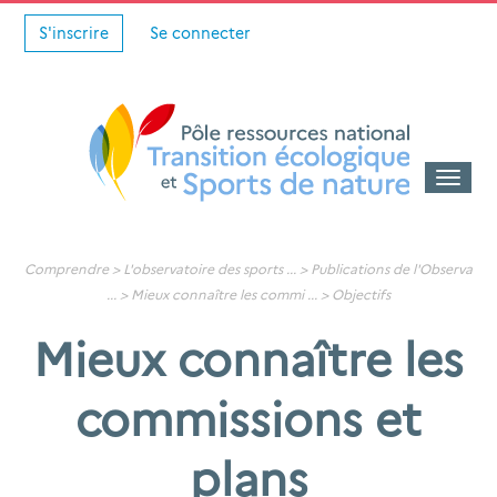
S'inscrire
Se connecter
Toggle
naviga
Comprendre >
L'observatoire des sports
... >
Publications de l'Observa
... > Mieux connaître les commi ... >
Objectifs
Mieux connaître les
commissions et
plans